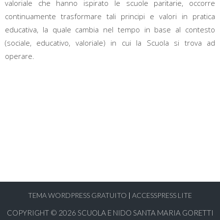
valoriale che hanno ispirato le scuole paritarie, occorre
continuamente trasformare tali principi e valori in pratica
educativa, la quale cambia nel tempo in base al contesto
(sociale, educativo, valoriale) in cui la Scuola si trova ad
operare.
TEMA WORDPRESS GRATUITO
|
ACCESSPRESS LITE
COPYRIGHT © 2026
SCUOLA E NIDO SANTA MARIA GORETTI