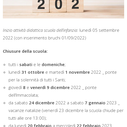
Inizio attività didattica scuola dell’infanzia
: lunedì 05 settembre
2022 (con inserimento bruchi 01/09/2022)
Chiusure della scuola:
tutti i
sabati
e le
domeniche
;
lunedì
31 ottobre
e martedì
1 novembre
2022 _ ponte
per la solennità di tutti i Santi;
giovedì
8
e
venerdì 9 dicembre
2022 _ ponte
dell’Immacolata;
da sabato
24 dicembre
2022 a sabato
7 gennaio
2023 _
vacanze natalizie (venerdì 23 dicembre la scuola chiude per
tutti alle ore 13:00);
da lunedì
20 febbraio
a mercoledì
22 febbraio
2023 _