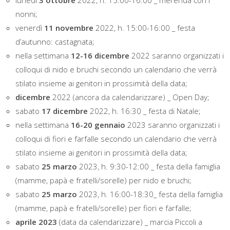
lunedì
3 ottobre
2022, h. 15:00-16:00 _ merenda con i
nonni;
venerdì
11 novembre
2022, h. 15:00-16:00 _ festa
d’autunno: castagnata;
nella settimana
12-16 dicembre
2022 saranno organizzati i
colloqui di nido e bruchi secondo un calendario che verrà
stilato insieme ai genitori in prossimità della data;
dicembre
2022 (ancora da calendarizzare) _ Open Day;
sabato
17 dicembre
2022, h. 16:30 _ festa di Natale;
nella settimana
16-20 gennaio
2023 saranno organizzati i
colloqui di fiori e farfalle secondo un calendario che verrà
stilato insieme ai genitori in prossimità della data;
sabato
25 marzo
2023, h. 9:30-12:00 _ festa della famiglia
(mamme, papà e fratelli/sorelle) per nido e bruchi;
sabato
25 marzo
2023, h. 16:00-18:30_ festa della famiglia
(mamme, papà e fratelli/sorelle) per fiori e farfalle;
aprile 2023
(data da calendarizzare) _ marcia Piccoli a